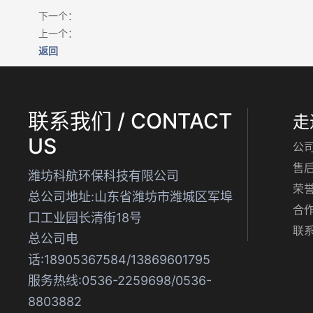
下一个：
上一个：
返回
联系我们 / CONTACT
走
US
公
售
潍坊科航环保科技有限公司
荣
总公司地址:山东省潍坊市潍城区军埠
合
口工业园长清街18号
联
总公司电
话:18905367584/13869601795
服务热线:0536-2259698/0536-
8803882